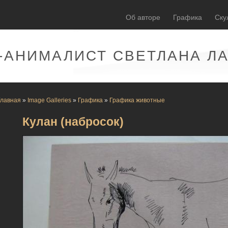
Об авторе
Графика
Ску
-АНИМАЛИСТ СВЕТЛАНА Л
Главная
»
Image Galleries
»
Графика
»
Графика животные
Кулан (набросок)