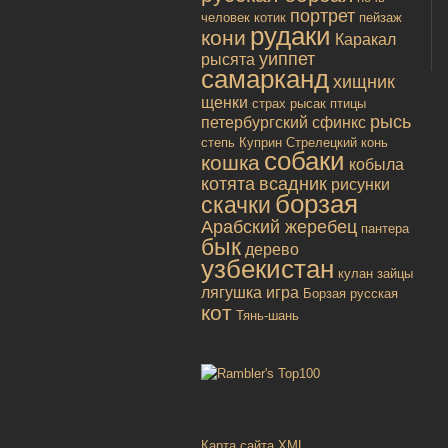
портрет
человек
котик
пейзаж
рудаки
кони
Каракал
уиппет
рысята
самарканд
хищник
щенки
страх
рысак
птицы
рысь
петербургский сфинкс
степь
Куприн
Стрелецкий конь
собаки
кошка
кобыла
котята
всадник
рисунки
борзая
скачки
Арабский жеребец
пантера
бык
дерево
узбекистан
кулан
зайцы
лягушка
игра
Борзая русская
кот
Тянь-шань
Карта сайта XML