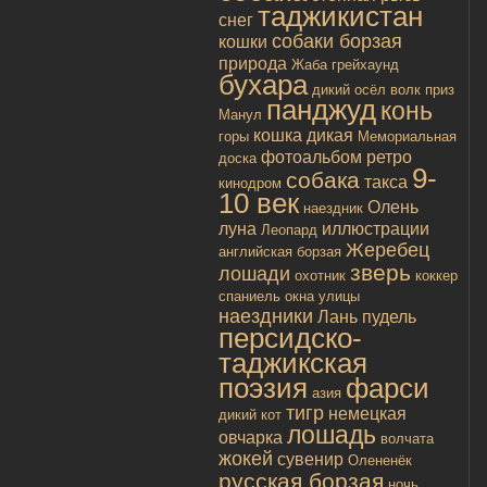
таджикистан
снег
собаки борзая
кошки
природа
Жаба
грейхаунд
бухара
дикий осёл
волк
приз
панджуд
конь
Манул
кошка дикая
горы
Мемориальная
фотоальбом
ретро
доска
9-
собака
такса
кинодром
10 век
Олень
наездник
луна
иллюстрации
Леопард
Жеребец
английская борзая
зверь
лошади
охотник
коккер
спаниель
окна улицы
наездники
Лань
пудель
персидско-
таджикская
поэзия
фарси
азия
тигр
немецкая
дикий кот
лошадь
овчарка
волчата
жокей
сувенир
Олененёк
русская борзая
ночь