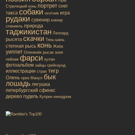
горы
портрет
снег
Стрелецкий конь
собаки
такса
игра
охотник
рудаки
сувенир
коккер
природа
спаниель
таджикистан
Леопард
скачки
рысята
Тянь-шань
конь
степная рысь
Жаба
уиппет
Олененёк
рысак
азия
фарси
пейзаж
кулан
фотоальбом
зайцы
грейхаунд
тигр
иллюстрации
страх
бык
Олень
приз
Манул
лошадь
лягушка
петербургский сфинкс
дерево
пудель
Куприн
кинодром