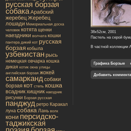
русская борзая
собака
Арабский
жеребец
Жеребец
лошади
Мемориальная доска
котята
щенки
человек
38х52см, 2001
наездники
кошки
волчата
Пастель на серой бум
русская
пантера
дикий кот
борзая
В частной коллекции 
кобыла
узбекистан
рысь
немецкая овчарка
кошка
Графика Борзые
дикая
котик
окна улицы
жокей
английская борзая
Добавить коммент
самарканд
собаки
кот
кошка
борзая
степь
всадник
хищник
наездник
рисунки
Борзая русская
панджуд
ретро
Каракал
собака
луна
Лань
волк
персидско-
кони
таджикская
поэзия
борзая