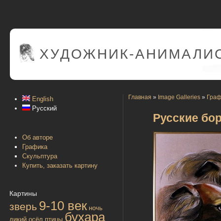
ХУДОЖНИК-АНИМАЛИС
Главная
»
Image Galleries
»
Граф
English
Русский
Русские бор
Об авторе
Графика
Скульптура
Купить, заказать картину
Картины
9-10 век
зверь
ночь
бухара
дикий осёл
птицы