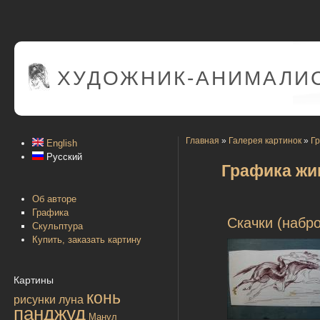
ХУДОЖНИК-АНИМАЛИС
Главная
»
Галерея картинок
»
Г
English
Русский
Графика жи
Об авторе
Графика
Скачки (набро
Скульптура
Купить, заказать картину
Картины
конь
рисунки
луна
панджуд
Манул