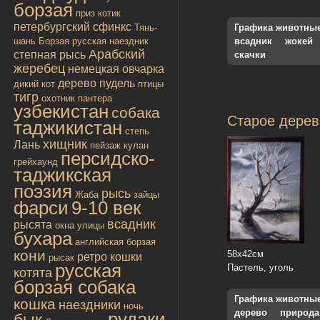
борзая
приз
котик
петербургский сфинкс
Тянь-
Графика животны
шань
Борзая русская
наездник
всадник
жокей
Арабский
степная рысь
скачки
жеребец
немецкая овчарка
дерево
пудель
дикий кот
птицы
тигр
охотник
пантера
узбекистан
собака
Старое дерев
таджикистан
степь
хищник
Лань
пейзаж
кулан
персидско-
грейхаунд
таджикская
поэзия
рысь
Жаба
зайцы
фарси
9-10 век
всадник
рысята
окна улицы
бухара
английская борзая
кони
58х42см
ретро
кошки
рысак
русская
Пастель, уголь
котята
борзая собака
Графика животны
кошка
наездники
ночь
дерево
природа
рудаки
бык