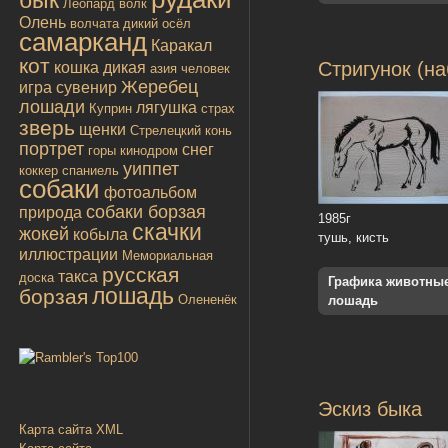
Леопард
волк
Олень
волчата
дикий осёл
самарканд
Каракал
кот
Стригунок (на
кошка дикая
азия
человек
Жеребец
игра
сувенир
лошади
лягушка
Куприн
страх
зверь
щенки
Стрелецкий конь
портрет
снег
горы
кинодром
уиппет
коккер спаниель
собаки
фотоальбом
собаки борзая
природа
1985г
скачки
жокей
кобыла
тушь, кисть
иллюстрации
Мемориальная
русская
такса
доска
Графика животны
лошадь
борзая
Олененёк
лошадь
Эскиз быка
Карта сайта XML