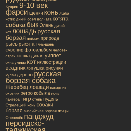
9-10 век
Куприн
фарси
конь
щенки
Жаба
котята
котик
дикий осёл
волчата
бык
собака
Олень
дикий
лошадь
русская
кот
борзая
природа
пейзаж
рысь
рысята
Тянь-шань
сувенир
фотоальбом
человек
уиппет
кошка дикая
страх
кот
иллюстрации
окна улицы
всадник
лягушка
рисунки
русская
дерево
кулан
борзая собака
Жеребец лошади
наездник
ретро
кобыла
охотник
ночь
тигр
пудель
пантера
степь
собаки
Стрелецкий конь
борзая
английская борзая
птицы
панджуд
Олененёк
персидско-
таджикская