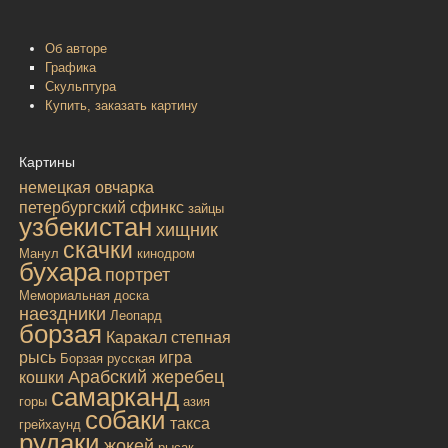
Об авторе
Графика
Скульптура
Купить, заказать картину
Картины
немецкая овчарка
петербургский сфинкс
зайцы
узбекистан
хищник
скачки
Манул
кинодром
бухара
портрет
Мемориальная доска
наездники
Леопард
борзая
Каракал
степная
рысь
игра
Борзая русская
Арабский жеребец
кошки
самарканд
горы
азия
собаки
такса
грейхаунд
рудаки
жокей
рысак